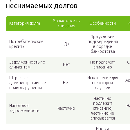
неснимаемых долгов
Возможность
Категория долга
Особенности
И
списания
При условии
Потребительские
подтверждения
Да
кредиты
в порядке
банкротства
Задолженность по
Не подлежит
С
Нет
алиментам
списанию
Штрафы за
Исключение для
Ад
административные
Нет
некоторых
правонарушения
случаев
Частично
подлежит
Налоговая
Н
Частично
списанию,
задолженность
частично не
списывается
Иногда