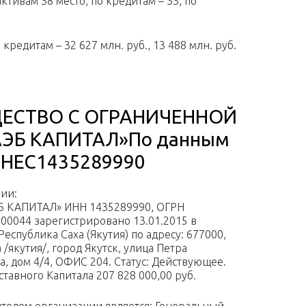
тивам 38 место, по кредитам – 33, по
редитам – 32 627 млн. руб., 13 488 млн. руб.
ЕСТВО С ОГРАНИЧЕННОЙ
ЭБ КАПИТАЛ»По данным
НЕС1435289990
ии:
Б КАПИТАЛ» ИНН 1435289990, ОГРН
00044 зарегистрировано 13.01.2015 в
еспублика Саха (Якутия) по адресу: 677000,
 /якутия/, город Якутск, улица Петра
а, дом 4/4, ОФИС 204. Статус: Действующее.
ставного Капитала 207 828 000,00 руб.