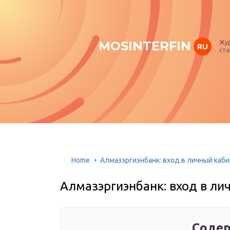
MOSINTERFIN
Жур
RU
ста
Home
Алмазэргиэнбанк: вход в личный каб
Алмазэргиэнбанк: вход в ли
Содер