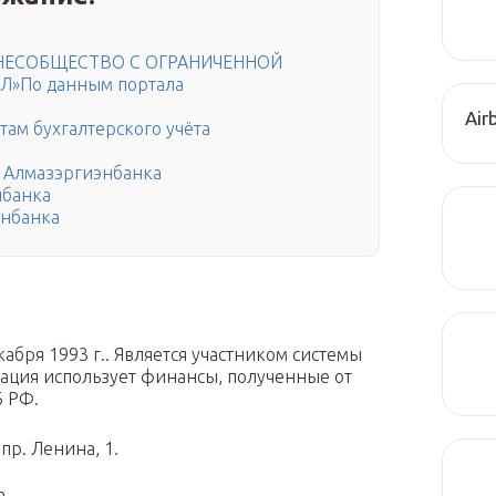
ЗНЕСОБЩЕСТВО С ОГРАНИЧЕННОЙ
»По данным портала
Air
там бухгалтерского учёта
 Алмазэргиэнбанка
нбанка
энбанка
бря 1993 г.. Является участником системы
зация использует финансы, полученные от
Б РФ.
пр. Ленина, 1.