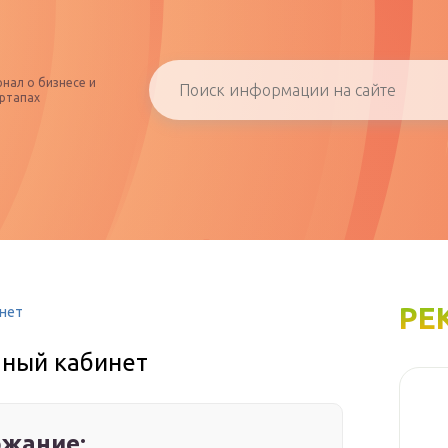
нал о бизнесе и
ртапах
РЕ
инет
чный кабинет
жание: