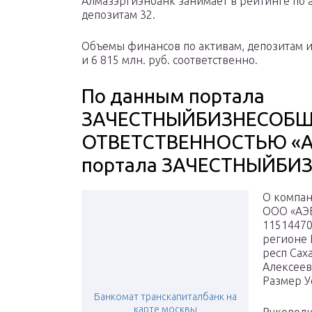
Алмазэргиэнбанк занимает в рейтинге по ак
депозитам 32.
Объемы финансов по активам, депозитам и к
и 6 815 млн. руб. соответственно.
По данным портала
ЗАЧЕСТНЫЙБИЗНЕСОБЩ
ОТВЕТСТВЕННОСТЬЮ «А
портала ЗАЧЕСТНЫЙБИЗ
О компан
ООО «АЭ
11514470
регионе Р
респ Саха
Алексеев
Размер У
Банкомат транскапиталбанк на
карте москвы