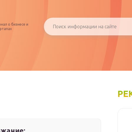
нал о бизнесе и
ртапах
РЕ
жание: