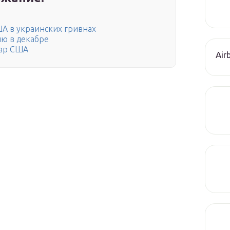
ША в украинских гривнах
лю в декабре
лар США
Air