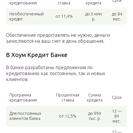
Срок
кредитования
ставка
кредита
Необеспеченный
до 3 млн
до 84
от 11,4%
кредит
р.
мес.
Обеспечение предоставлять не нужно, деньги
зачисляются на ваш счет в день обращения.
В Хоум Кредит Банке
В банке разработаны предложения по
кредитованию как постоянных, так и новых
клиентов:
Программа
Процентная
Сумма
Срок
кредитования
ставка
кредита
12 —
Для постоянных
до 999
от 12,5%
84
клиентов банка
тыс. р.
мес.
12 —