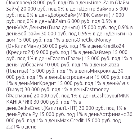
(Joymoney) 8 000 руб. под 0% в деньLime-Zaim (Лайм
Займ) 20 000 руб. под 0% в деньЦентр Займов 5 000
руб. под 0% в деньДоброЗайм(МФК Саммит) 7 000
руб. под 0% в деньAliZaim 6 000 руб. под 0.5% в
деньVIVA Деньги (Вива деньги) 15 000 руб. под 0.9% в
деньВеб-займ 30 000 руб. под 0.95% в деньДеньги на
дом 15 000 руб. под 1% в деньOneClickMoney
(ОнКликМани) 30 000 руб. под 1% в деньKredito24
(Кредито24) 9 000 руб. под 1% в деньЗаймер 15 000
руб. под 1% в деньEzaem (Езаем) 15 000 руб. под 1% в
деньТурбозайм 10 000 руб. под 1% в деньPlatiza
(Платиза) 15 000 руб. под 1% в деньМикроклад 30
000 руб. под 1% в деньБыстроденьги 15 000 руб. под
1% в деньМигКредит 15 000 руб. под 1% в деньVivus
(Вивус) 30 000 руб. под 1% в деньFastmoney
(Фастмани) 20 000 руб. под 1% в деньCashtoyou(МКК
КАНГАРИЯ) 30 000 руб. под 1% в
деньBelkaCredit(КапиталЪ-НТ) 30 000 руб. под 1% в
деньРубль Ру 15 000 руб. под 1% в деньАртфинанс 30
000 руб. под 1% в деньMax.Credit 15 000 руб. под
2.21% в день