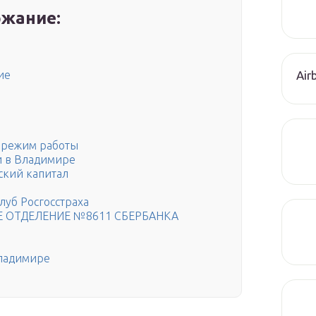
жание:
р
Air
ие
а
 режим работы
и в Владимире
ский капитал
луб Росгосстраха
ОЕ ОТДЕЛЕНИЕ №8611 СБЕРБАНКА
Владимире