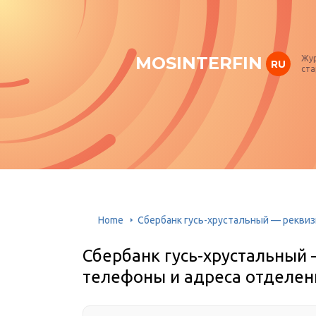
MOSINTERFIN
Жур
RU
ста
Home
Сбербанк гусь-хрустальный — рекви
Сбербанк гусь-хрустальный
телефоны и адреса отделен