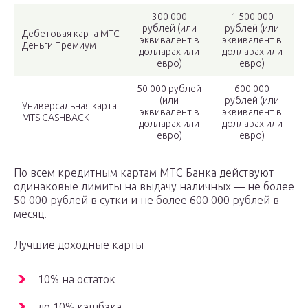
300 000
1 500 000
рублей (или
рублей (или
Дебетовая карта МТС
эквивалент в
эквивалент в
Деньги Премиум
долларах или
долларах или
евро)
евро)
50 000 рублей
600 000
(или
рублей (или
Универсальная карта
эквивалент в
эквивалент в
MTS CASHBACK
долларах или
долларах или
евро)
евро)
По всем кредитным картам МТС Банка действуют
одинаковые лимиты на выдачу наличных — не более
50 000 рублей в сутки и не более 600 000 рублей в
месяц.
Лучшие доходные карты
10% на остаток
до 10% кэшбэка