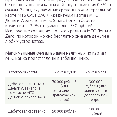
без использования карты действует комиссия 0,5% от
суммы. За выдачу заёмных средств по универсальной
карте MTS CASHBACK, кредитным картам МТС
Деньги Weekend и МТС Smart Деньги берётся
комиссия — 3,9% от суммы плюс 350 рублей.
Исключение составляет только кредитка МТС Деньги
Zero, по которой можно бесплатно снимать деньги в
любых устройствах.
Максимальные суммы выдачи наличных по картам
МТС Банка представлены в таблице ниже.
Категория карты
Лимит в сутки
Лимит в месяц
50 000 рублей
300 000
Дебетовая карта МТС
(или
рублей (или
Деньги Weekend (в
эквивалент в
эквивалент в
том числе МТС
долларах или
долларах или
Деньги Weekend 14+)
евро)
евро)
100 000
Дебетовая карта Мир
50 000 рублей
рублей