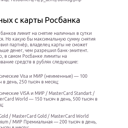
ных с карты Росбанка
 банков лимит на снятие наличных в сутки
ся. Но какую бы максимальную сумму снятия
овил партнёр, владелец карты не сможет
льше денег, чем разрешил банк-эмитент.
, в самом Росбанке лимиты на
вание средств в рублях следующие:
сические Visa и МИР (неименные) — 100
ч в день, 250 тысяч в месяц;
сические VISA и МИР / MasterCard Standart /
erCard World — 150 тысяч в день, 500 тысяч в
ц;
 Gold / MasterCard Gold / MasterCard World
ium / МИР Премиальная — 200 тысяч в день,
тысяч в месяц;