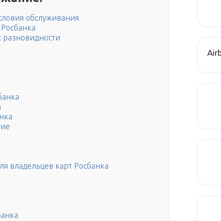
условия обслуживания
 Росбанка
х разновидности
Air
банка
а
нка
тие
я владельцев карт Росбанка
банка