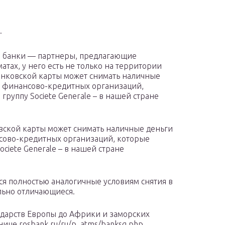
.
к, банки — партнеры, предлагающие
тах, у него есть не только на территории
банковской карты может снимать наличные
х финансово-кредитных организаций,
руппу Societe Generale – в нашей стране
овской карты может снимать наличные деньги
нсово-кредитных организаций, которые
ciete Generale – в нашей стране
я полностью аналогичные условиям снятия в
льно отличающиеся.
сударств Европы до Африки и заморских
ице rosbank.ru/ru/p_atms/banksg.php