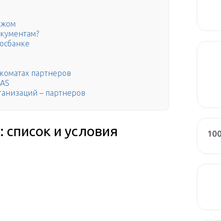
ежом
окументам?
Росбанке
коматах партнеров
LAS
анизаций – партнеров
 список и условия
100