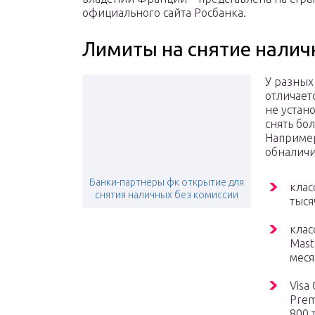
официального сайта Росбанка.
Лимиты на снятие налич
У разных
отличает
не устан
снять бо
Например
обналичи
Банки-партнёры фк открытие для
клас
снятия наличных без комиссии
тыся
клас
Mast
меся
Visa
Prem
800 