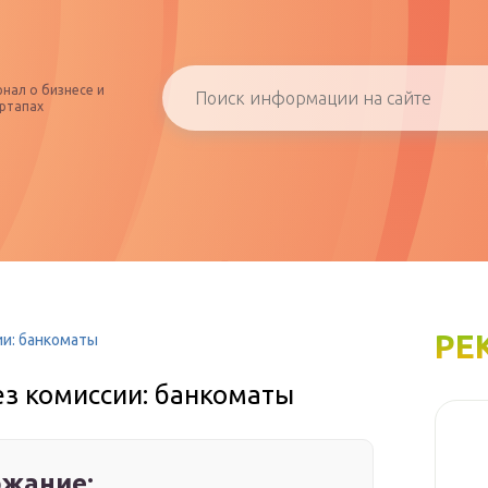
нал о бизнесе и
ртапах
РЕ
ии: банкоматы
ез комиссии: банкоматы
жание: