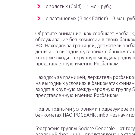
с золотых (Gold) – 1 млн руб.;
с платиновых (Black Edition) – 3 млн руб
Обратите внимание: как сообщает Росбан
обслуживание без комиссии в своих банкома
РФ. Находясь за границей, держатель рос
деньги на выгодных условиях в банкомата
которые входят в крупную международную г
представленную именно Росбанком.
Находясь за границей, держатель росбанк
на выгодных условиях в банкоматах фина
входят в крупную международную группу So
представленную именно Росбанком.
Под выгодными условиями подразумеваютс
банкоматах ПАО РОСБАНК либо незначите
География группы Societe Generale – от го
владений Франции – представлена на стран