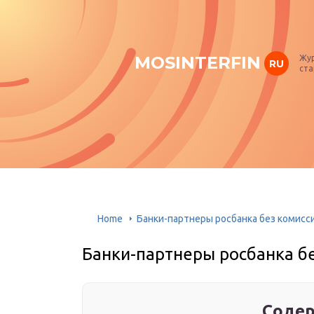
MOSINTERFIN
Жур
RU
ста
Home
Банки-партнеры росбанка без комисс
Банки-партнеры росбанка б
Содер