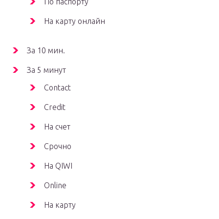
По паспорту
На карту онлайн
За 10 мин.
За 5 минут
Contact
Credit
На счет
Срочно
На QIWI
Online
На карту