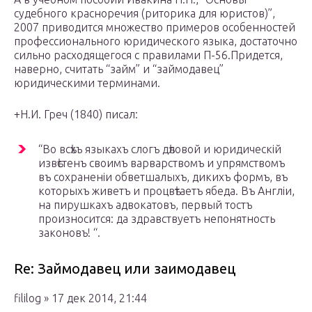
судебного красноречия (риторика для юристов)”,
2007 приводится множество примеров особенностей
профессионального юридического языка, достаточно
сильно расходящегося с правилами П-56.Придется,
наверно, считать “займ” и “займодавец”
юридическими терминами.
+Н.И. Греч (1840) писал:
“Во всѣхъ языкахъ слогъ дѣловой и юридическій
извѣстенъ своимъ варварствомъ и упрямствомъ
въ сохраненіи обветшалыхъ, дикихъ формъ, въ
которыхъ живетъ и процвѣтаетъ ябеда. Въ Англіи,
на пирушкахъ адвокатовъ, первый тостъ
произносится: да здравствуетъ непонятность
законовъ! “.
Re: Займодавец или заимодавец
fililog » 17 дек 2014, 21:44