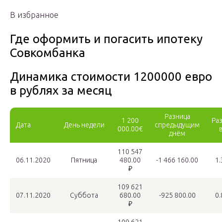
В избранное
Где оформить и погасить ипотеку
Совкомбанка
Динамика стоимости 1200000 евро
в рублях за месяц
Разница
1 200
Ра
Дата
День недели
спредыдущим
000.00€
днём
110 547
06.11.2020
Пятница
480.00
-1 466 160.00
1
₽
109 621
07.11.2020
Суббота
680.00
-925 800.00
0
₽