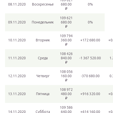
109 621
08.11.2020
Воскресенье
680.00
0%
₽
109 621
09.11.2020
Понедельник
680.00
0%
₽
109 794
10.11.2020
Вторник
360.00
+172 680.00
+0
₽
108 426
11.11.2020
Среда
840.00
-1 367 520.00
1
₽
108 056
12.11.2020
Четверг
160.00
-370 680.00
0
₽
108 972
13.11.2020
Пятница
480.00
+916 320.00
+0
₽
109 586
14.11.2020
Суббота
640.00
+614 160.00
+0