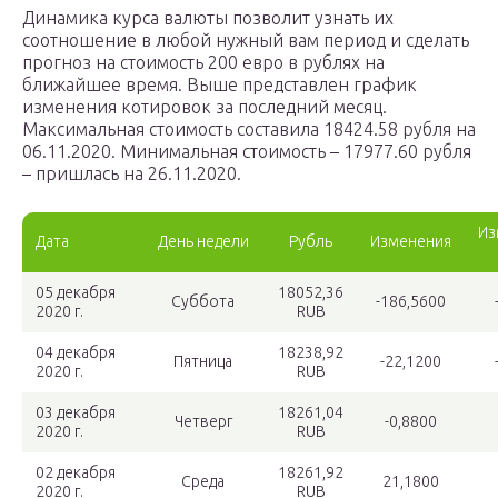
Динамика курса валюты позволит узнать их
соотношение в любой нужный вам период и сделать
прогноз на стоимость 200 евро в рублях на
ближайшее время. Выше представлен график
изменения котировок за последний месяц.
Максимальная стоимость составила 18424.58 рубля на
06.11.2020. Минимальная стоимость – 17977.60 рубля
– пришлась на 26.11.2020.
Из
Дата
День недели
Рубль
Изменения
05 декабря
18052,36
Суббота
-186,5600
2020 г.
RUB
04 декабря
18238,92
Пятница
-22,1200
2020 г.
RUB
03 декабря
18261,04
Четверг
-0,8800
2020 г.
RUB
02 декабря
18261,92
Среда
21,1800
2020 г.
RUB