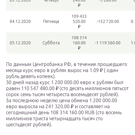
03.12.2020
Четверг
240.00
-5 280.00
₽
109 433
04.12.2020
Пятница
520.00
-132 720.00
0
₽
108 314
05.12.2020
Суббота
160.00
-1 119 360.00
1
₽
По данным Центробанка РФ, в течение прошедшего
месяца курс евро в рублях вырос на 1.09 ₽ ( один
рубль девять копеек).
30 дней назад курс 1 200 000.00 евро к рублям был
равен 110 547 480.00 ₽ (сто десять миллионов пятьсот
сорок семь тысяч четыреста восемьдесят рублей).
За последнюю неделю цена обмена 1 200 000.00
евро выросла на 241 320.00 ₽ и составляет на
сегодняшний день 108 314 160.00 RUB (сто восемь
миллионов триста четырнадцать тысяч сто
шестьдесят рублей).