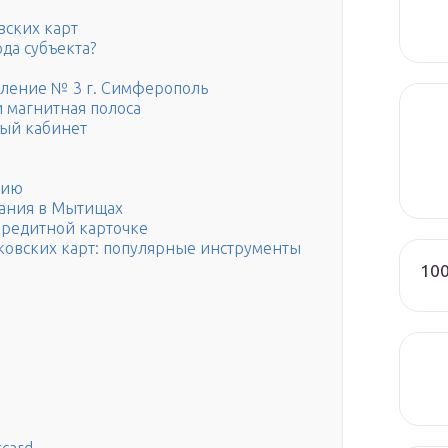
вских карт
да субъекта?
еление № 3 г. Симферополь
и магнитная полоса
ный кабинет
нию
вания в Мытищах
редитной карточке
нковских карт: популярные инструменты
100