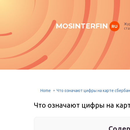
MOSINTERFIN
Жур
RU
ста
Home
Что означают цифры на карте сберба
Что означают цифры на кар
Содер