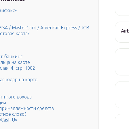
вифакс»
A / MasterCard / American Express / JCB
Air
етовая карта?
ет-банкинг
льца на карте
ая, 4, стр. 1002
аснодар на карте
нтного дохода
ция
 принадлежности средств
стное слово?
Сash U»