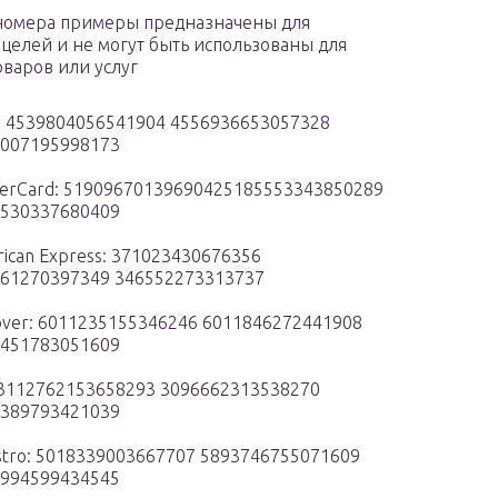
номера примеры предназначены для
 целей и не могут быть использованы для
оваров или услуг
: 4539804056541904 4556936653057328
007195998173
erCard: 51909670139690425185553343850289
530337680409
ican Express: 371023430676356
61270397349 346552273313737
over: 6011235155346246 6011846272441908
451783051609
3112762153658293 3096662313538270
389793421039
tro: 5018339003667707 5893746755071609
994599434545