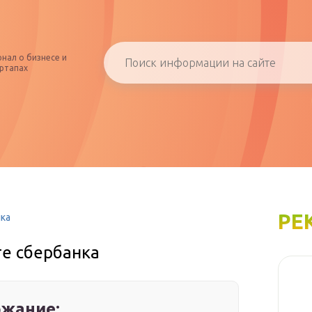
нал о бизнесе и
ртапах
РЕ
нка
те сбербанка
жание: