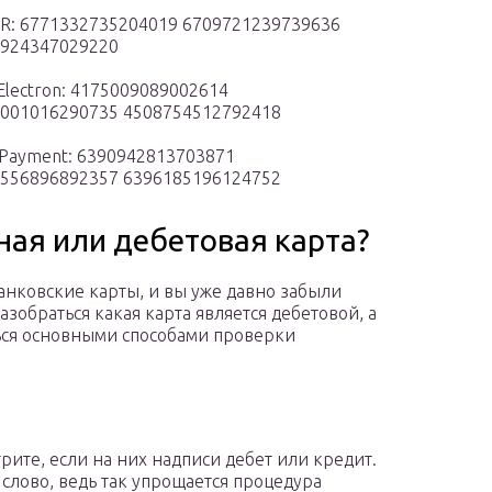
R: 6771332735204019 6709721239739636
924347029220
 Electron: 4175009089002614
001016290735 4508754512792418
aPayment: 6390942813703871
556896892357 6396185196124752
ная или дебетовая карта?
 банковские карты, и вы уже давно забыли
азобраться какая карта является дебетовой, а
ься основными способами проверки
ите, если на них надписи дебет или кредит.
 слово, ведь так упрощается процедура