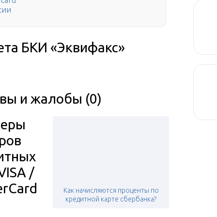
rcard
сии
ета БКИ «Эквифакс»
вы и жалобы (0)
еры
ров
итных
VISA /
erCard
Как начисляются проценты по
кредитной карте сбербанка?