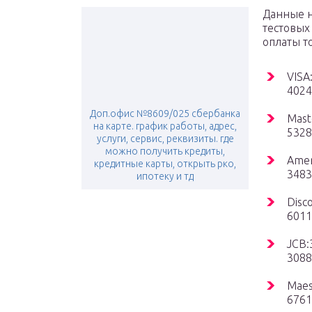
Данные 
тестовых
оплаты т
VISA
4024
Доп.офис №8609/025 сбербанка
Mast
на карте. график работы, адрес,
5328
услуги, сервис, реквизиты. где
можно получить кредиты,
Amer
кредитные карты, открыть рко,
3483
ипотеку и тд
Disc
6011
JCB:
3088
Maes
6761