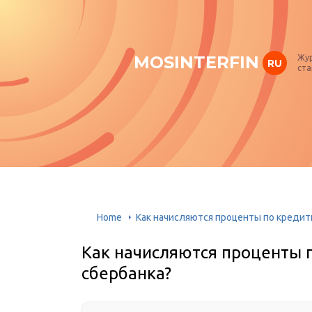
MOSINTERFIN
Жур
RU
ста
Home
Как начисляются проценты по кредит
Как начисляются проценты 
сбербанка?