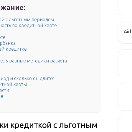
жание:
ой с льготным периодом
ость по кредитной карте
Air
рте
ербанка
оей кредитке
е: 3 разные методики расчета
риод и сколько он длится
итной карты
ости
ве
пки кредиткой с льготным