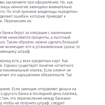
вы заключаете при оформлении. Но, как
 лишь немногие заемщики внимательно
его. По этой причине владельцы «кредиток»
 делают ошибки, которые приводят к
е. Перечислим их.
е банки берут за операции с наличными
ятия начисляются проценты, а льготный
ься. Таким образом, можно сделать большой
 не возмещает его в установленные сроки, то
 заемщику штраф.
ериод есть у всех кредитных карт. Как
ше. Однако существует понятие «отчетного
ти минимальный платеж. Если клиент не
читает это нарушением обязательств. Так
овремя. Если заемщик отправляет деньги на
та другого банка в последний день платежа,
 с тем, что перечисления между банками
му чтобы не получить штраф, следует