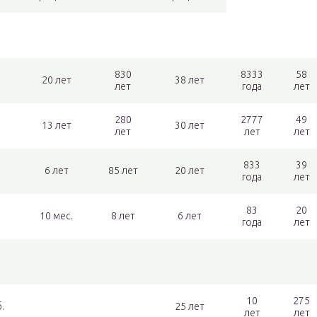
830
8333
58
20 лет
38 лет
лет
года
лет
280
2777
49
13 лет
30 лет
лет
лет
лет
833
39
6 лет
85 лет
20 лет
года
лет
83
20
10 мес.
8 лет
6 лет
года
лет
10
275
.
25 лет
лет
лет