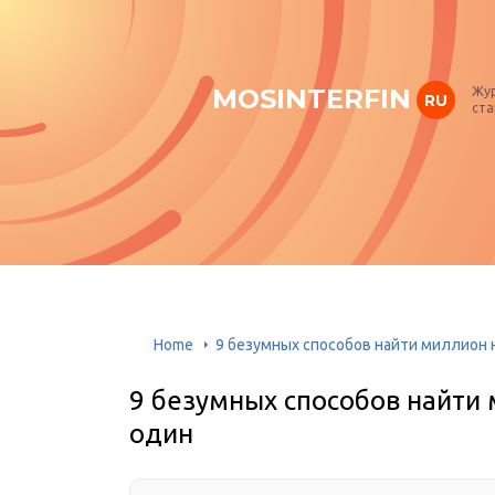
MOSINTERFIN
Жур
RU
ста
Home
9 безумных способов найти миллион н
9 безумных способов найти 
один