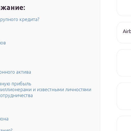
жание:
рупного кредита?
Air
нов
онного актива
ивную прибыль
 миллионерами и известными личностями
сотрудничества
иона
вания?