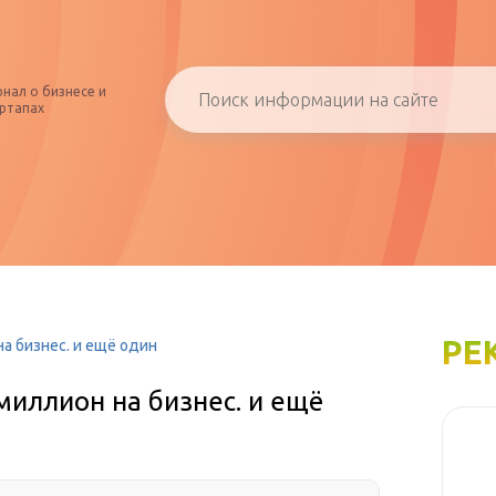
нал о бизнесе и
ртапах
РЕ
а бизнес. и ещё один
миллион на бизнес. и ещё