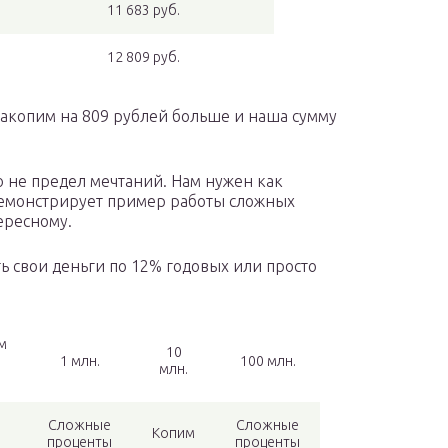
11 683 руб.
12 809 руб.
акопим на 809 рублей больше и наша сумму
ко не предел мечтаний. Нам нужен как
емонстрирует пример работы сложных
ересному.
ть свои деньги по 12% годовых или просто
м
10
1 млн.
100 млн.
млн.
Сложные
Сложные
Копим
проценты
проценты