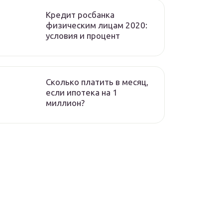
Кредит росбанка
физическим лицам 2020:
условия и процент
Сколько платить в месяц,
если ипотека на 1
миллион?