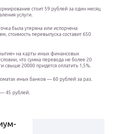
рмирование стоит 59 рублей за один месяц
вления услуги.
точка была утеряна или испорчена
ем, стоимость перевыпуска составит 650
крытие» на карты иных финансовых
словии, что сумма перевода не более 20
и свыше 20000 придется оплатить 1,5%.
коматах иных банков — 60 рублей за раз.
— 45 рублей.
иум-