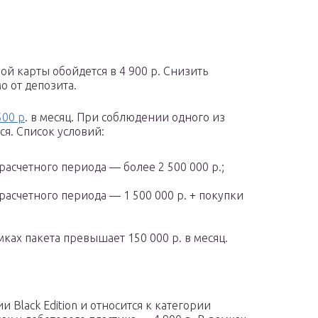
й карты обойдется в 4 900 р. Снизить
о от депозита.
500 р
. в месяц. При соблюдении одного из
ся. Список условий:
асчетного периода — более 2 500 000 р.;
асчетного периода — 1 500 000 р. + покупки
мках пакета превышает 150 000 р. в месяц.
 Black Edition и относится к категории