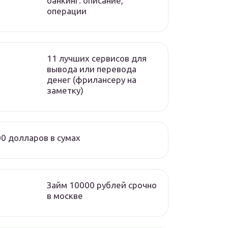
банкинг: описание,
операции
11 лучших сервисов для
вывода или перевода
денег (фрилансеру на
заметку)
0 долларов в сумах
Займ 10000 рублей срочно
в москве