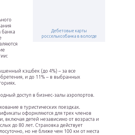
ьного
вания
Дебетовые карты
 банка
россельхозбанка в вологде
е
вляются
ие
ии:
шенный кэшбек (до 4%) – за все
бретения, и до 11% – в выбранных
гориях.
одный доступ в бизнес-залы аэропортов.
хование в туристических поездках.
ификаты оформляются для трех членов
и, включая детей независимо от возраста и
слых до 80 лет. Страховка действует
лосуточно, но не ближе чем 100 км от места