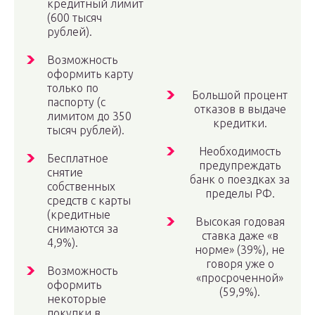
кредитный лимит
(600 тысяч
рублей).
Возможность
оформить карту
только по
Большой процент
паспорту (с
отказов в выдаче
лимитом до 350
кредитки.
тысяч рублей).
Необходимость
Бесплатное
предупреждать
снятие
банк о поездках за
собственных
пределы РФ.
средств с карты
(кредитные
Высокая годовая
снимаются за
ставка даже «в
4,9%).
норме» (39%), не
говоря уже о
Возможность
«просроченной»
оформить
(59,9%).
некоторые
покупки в